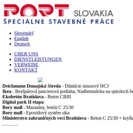
Slovenský
English
Deutsch
UBER UNS
DIENSTLEISTUNGEN
VERWEISE
KONTAKT
Deichmann Dunajská Streda
- Dilatácie sinusové HCJ
Ikea
- Bezšpárová pancierová podlaha, Nadbetonávka na spiroloch 
Ekobetón Bratislava
- Beton CBIII
Digital park II etapa
Bory mall
- Mazaniny, betón C 25/30
Bory mall
- Epoxidový systém sika
Ministerstvo zahraničných vecí Bratislava
- Beton C 25/30 + kryšta