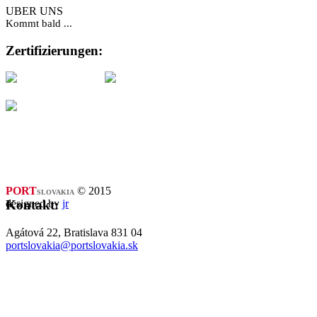
UBER UNS
Kommt bald ...
Zertifizierungen:
PORT
© 2015
SLOVAKIA
designed by
jr
Kontakt:
Agátová 22, Bratislava 831 04
portslovakia@portslovakia.sk